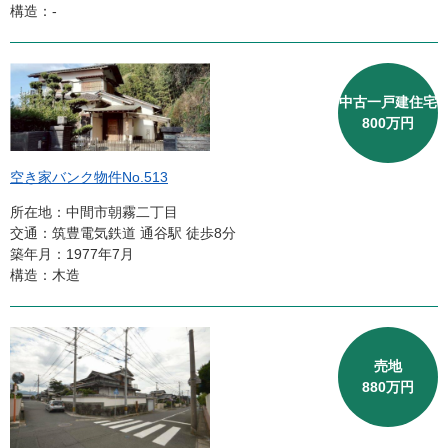
構造：-
中古一戸建住宅
800万円
空き家バンク物件No.513
所在地：中間市朝霧二丁目
交通：筑豊電気鉄道 通谷駅 徒歩8分
築年月：1977年7月
構造：木造
売地
880万円