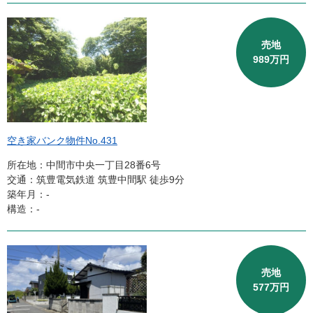
売地
989万円
空き家バンク物件No.431
所在地：中間市中央一丁目28番6号
交通：筑豊電気鉄道 筑豊中間駅 徒歩9分
築年月：‐
構造：-
売地
577万円