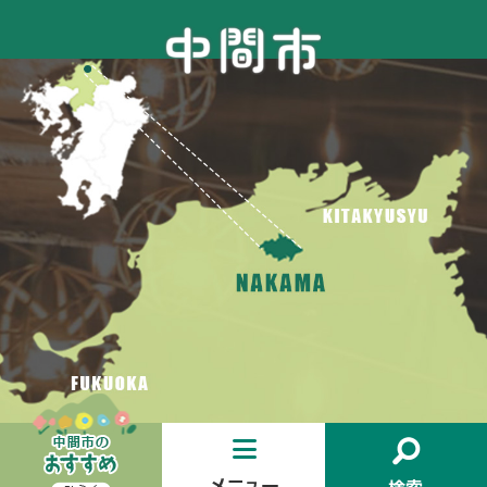
お
メ
検