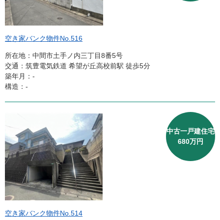
空き家バンク物件No.516
所在地：中間市土手ノ内三丁目8番5号
交通：筑豊電気鉄道 希望が丘高校前駅 徒歩5分
築年月：‐
構造：-
中古一戸建住宅
680万円
空き家バンク物件No.514