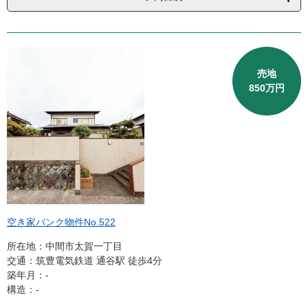
売地
850万円
空き家バンク物件No.522
所在地：中間市太賀一丁目
交通：筑豊電気鉄道 通谷駅 徒歩4分
築年月：‐
構造：-