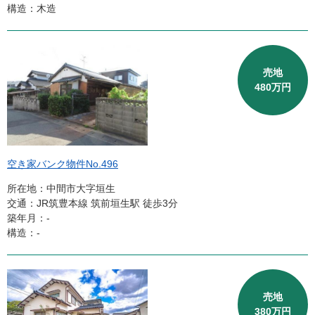
構造：木造
売地
480万円
空き家バンク物件No.496
所在地：中間市大字垣生
交通：JR筑豊本線 筑前垣生駅 徒歩3分
築年月：‐
構造：-
売地
380万円