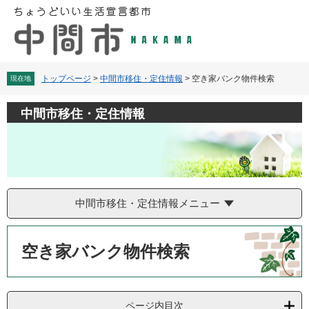
ペ
メ
ー
ニ
ジ
ュ
の
ー
先
を
頭
飛
トップページ
>
中間市移住・定住情報
>
空き家バンク物件検索
現在地
で
ば
す
し
中間市移住・定住情報
。
て
本
文
へ
中間市移住・定住情報メニュー
本
文
空き家バンク物件検索
ページ内目次