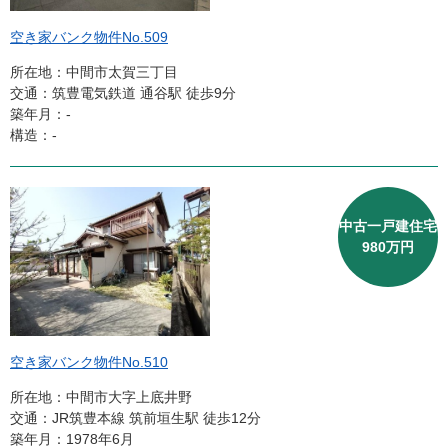
空き家バンク物件No.509
所在地：中間市太賀三丁目
交通：筑豊電気鉄道 通谷駅 徒歩9分
築年月：‐
構造：-
中古一戸建住宅
980万円
空き家バンク物件No.510
所在地：中間市大字上底井野
交通：JR筑豊本線 筑前垣生駅 徒歩12分
築年月：1978年6月