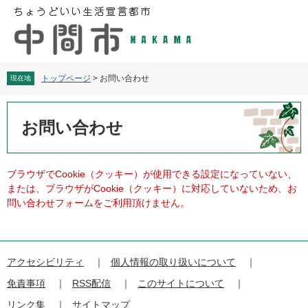
ペ
メ
ー
ニ
ジ
ュ
の
ー
先
を
頭
飛
トップページ
>
お問い合わせ
現在地
で
ば
す
し
本
。
て
文
お問い合わせ
本
文
へ
ブラウザでCookie（クッキー）が使用できる設定になっていない、
または、ブラウザがCookie（クッキー）に対応していないため、お
問い合わせフォームをご利用頂けません。
アクセシビリティ
個人情報の取り扱いについて
免責事項
RSS配信
このサイトについて
リンク集
サイトマップ