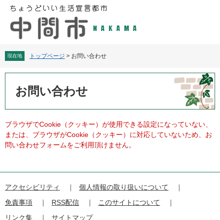
ペ
メ
ー
ニ
ジ
ュ
の
ー
先
を
頭
飛
トップページ
>
お問い合わせ
現在地
で
ば
す
し
本
。
て
文
お問い合わせ
本
文
へ
ブラウザでCookie（クッキー）が使用できる設定になっていない、
または、ブラウザがCookie（クッキー）に対応していないため、お
問い合わせフォームをご利用頂けません。
アクセシビリティ
個人情報の取り扱いについて
免責事項
RSS配信
このサイトについて
リンク集
サイトマップ