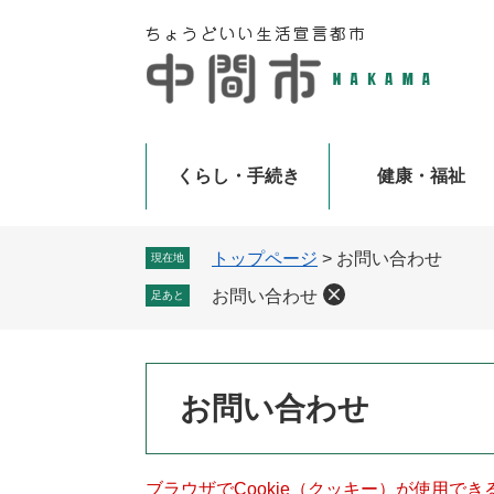
ペ
メ
ー
ニ
ジ
ュ
の
ー
先
を
頭
飛
で
ば
くらし・手続き
健康・福祉
す
し
。
て
本
トップページ
>
お問い合わせ
現在地
文
お問い合わせ
足あと
へ
本
お問い合わせ
文
ブラウザでCookie（クッキー）が使用で