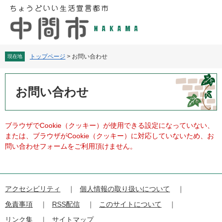
ペ
メ
ー
ニ
ジ
ュ
の
ー
先
を
頭
飛
トップページ
>
お問い合わせ
現在地
で
ば
す
し
本
。
て
文
お問い合わせ
本
文
へ
ブラウザでCookie（クッキー）が使用できる設定になっていない、
または、ブラウザがCookie（クッキー）に対応していないため、お
問い合わせフォームをご利用頂けません。
アクセシビリティ
個人情報の取り扱いについて
免責事項
RSS配信
このサイトについて
リンク集
サイトマップ