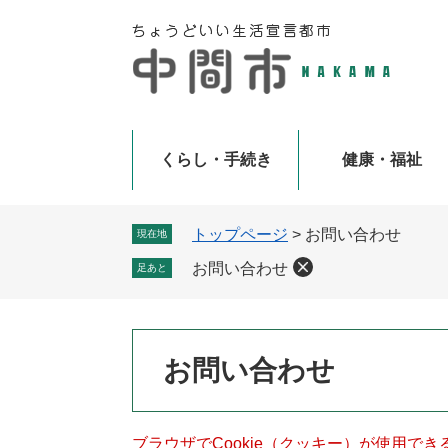
ペ
メ
ー
ニ
ジ
ュ
の
ー
先
を
頭
飛
で
ば
くらし・手続き
健康・福祉
す
し
。
て
本
トップページ
>
お問い合わせ
現在地
文
お問い合わせ
足あと
へ
本
お問い合わせ
文
ブラウザでCookie（クッキー）が使用で