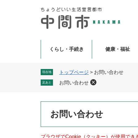
ペ
メ
ー
ニ
ジ
ュ
の
ー
先
を
頭
飛
で
ば
くらし・手続き
健康・福祉
す
し
。
て
本
トップページ
>
お問い合わせ
現在地
文
お問い合わせ
足あと
へ
本
お問い合わせ
文
ブラウザでCookie（クッキー）が使用で