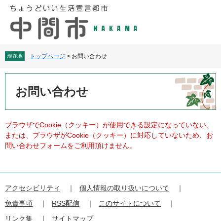
ペ
メ
ー
ニ
ジ
ュ
の
ー
先
を
頭
飛
トップページ
>
お問い合わせ
現在地
で
ば
す
し
本
。
て
文
お問い合わせ
本
文
へ
ブラウザでCookie（クッキー）が使用できる設定になっていない、
または、ブラウザがCookie（クッキー）に対応していないため、お
問い合わせフォームをご利用頂けません。
アクセシビリティ
個人情報の取り扱いについて
免責事項
RSS配信
このサイトについて
リンク集
サイトマップ