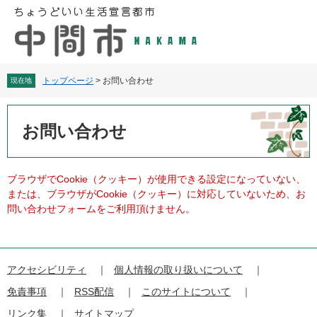
ペ
メ
ー
ニ
ジ
ュ
の
ー
先
を
頭
飛
トップページ
>
お問い合わせ
現在地
で
ば
す
し
本
。
て
文
お問い合わせ
本
文
へ
ブラウザでCookie（クッキー）が使用できる設定になっていない、
または、ブラウザがCookie（クッキー）に対応していないため、お
問い合わせフォームをご利用頂けません。
アクセシビリティ
個人情報の取り扱いについて
免責事項
RSS配信
このサイトについて
リンク集
サイトマップ