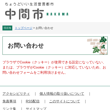
ペ
メ
ー
ニ
ジ
ュ
の
ー
先
を
頭
飛
トップページ
>
お問い合わせ
現在地
で
ば
す
し
本
。
て
文
お問い合わせ
本
文
へ
ブラウザでCookie（クッキー）が使用できる設定になっていない、
または、ブラウザがCookie（クッキー）に対応していないため、お
問い合わせフォームをご利用頂けません。
アクセシビリティ
個人情報の取り扱いについて
免責事項
RSS配信
このサイトについて
リンク集
サイトマップ