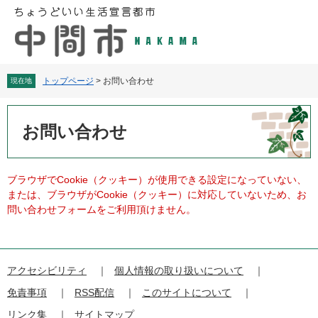
ペ
メ
ー
ニ
ジ
ュ
の
ー
先
を
頭
飛
トップページ
>
お問い合わせ
現在地
で
ば
す
し
本
。
て
文
お問い合わせ
本
文
へ
ブラウザでCookie（クッキー）が使用できる設定になっていない、
または、ブラウザがCookie（クッキー）に対応していないため、お
問い合わせフォームをご利用頂けません。
アクセシビリティ
個人情報の取り扱いについて
免責事項
RSS配信
このサイトについて
リンク集
サイトマップ