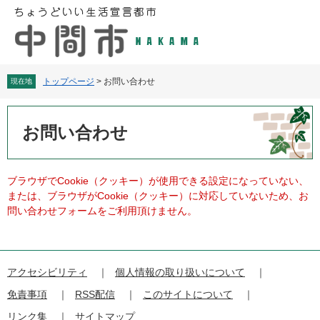
ペ
メ
ー
ニ
ジ
ュ
の
ー
先
を
頭
飛
トップページ
>
お問い合わせ
現在地
で
ば
す
し
本
。
て
文
お問い合わせ
本
文
へ
ブラウザでCookie（クッキー）が使用できる設定になっていない、
または、ブラウザがCookie（クッキー）に対応していないため、お
問い合わせフォームをご利用頂けません。
アクセシビリティ
個人情報の取り扱いについて
免責事項
RSS配信
このサイトについて
リンク集
サイトマップ