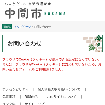
ペ
メ
ー
ニ
ジ
ュ
の
ー
先
を
頭
飛
トップページ
>
お問い合わせ
現在地
で
ば
す
し
本
。
て
文
お問い合わせ
本
文
へ
ブラウザでCookie（クッキー）が使用できる設定になっていない、
または、ブラウザがCookie（クッキー）に対応していないため、お
問い合わせフォームをご利用頂けません。
アクセシビリティ
個人情報の取り扱いについて
免責事項
RSS配信
このサイトについて
リンク集
サイトマップ