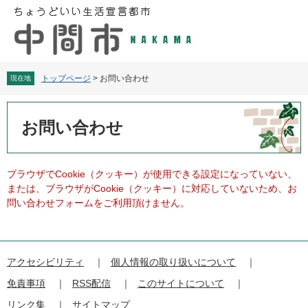
ペ
メ
ー
ニ
ジ
ュ
の
ー
先
を
頭
飛
トップページ
>
お問い合わせ
現在地
で
ば
す
し
本
。
て
文
お問い合わせ
本
文
へ
ブラウザでCookie（クッキー）が使用できる設定になっていない、
または、ブラウザがCookie（クッキー）に対応していないため、お
問い合わせフォームをご利用頂けません。
アクセシビリティ
個人情報の取り扱いについて
免責事項
RSS配信
このサイトについて
リンク集
サイトマップ