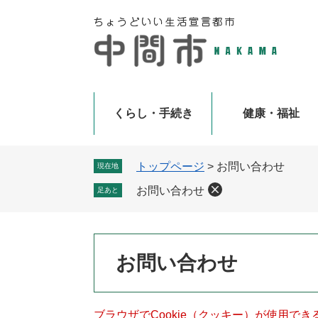
ペ
メ
ー
ニ
ジ
ュ
の
ー
先
を
頭
飛
で
ば
くらし・手続き
健康・福祉
す
し
。
て
本
トップページ
>
お問い合わせ
現在地
文
お問い合わせ
足あと
へ
本
お問い合わせ
文
ブラウザでCookie（クッキー）が使用で