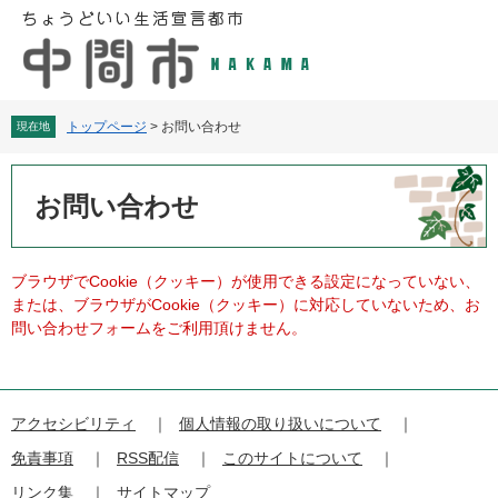
ペ
メ
ー
ニ
ジ
ュ
の
ー
先
を
頭
飛
トップページ
>
お問い合わせ
現在地
で
ば
す
し
本
。
て
文
お問い合わせ
本
文
へ
ブラウザでCookie（クッキー）が使用できる設定になっていない、
または、ブラウザがCookie（クッキー）に対応していないため、お
問い合わせフォームをご利用頂けません。
アクセシビリティ
個人情報の取り扱いについて
免責事項
RSS配信
このサイトについて
リンク集
サイトマップ