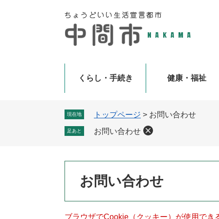
ペ
メ
ー
ニ
ジ
ュ
の
ー
先
を
頭
飛
で
ば
くらし・手続き
健康・福祉
す
し
。
て
本
トップページ
>
お問い合わせ
現在地
文
お問い合わせ
足あと
へ
本
お問い合わせ
文
ブラウザでCookie（クッキー）が使用で