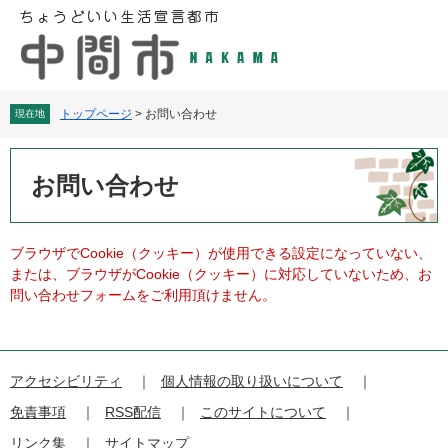
ペ
メ
ー
ニ
ジ
ュ
の
ー
先
を
頭
飛
トップページ
>
お問い合わせ
現在地
で
ば
す
し
本
。
て
文
お問い合わせ
本
文
へ
ブラウザでCookie（クッキー）が使用できる設定になっていない、
または、ブラウザがCookie（クッキー）に対応していないため、お
問い合わせフォームをご利用頂けません。
アクセシビリティ
個人情報の取り扱いについて
免責事項
RSS配信
このサイトについて
リンク集
サイトマップ