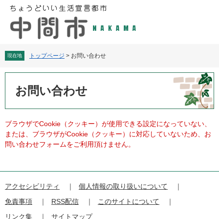
ペ
メ
ー
ニ
ジ
ュ
の
ー
先
を
頭
飛
トップページ
>
お問い合わせ
現在地
で
ば
す
し
本
。
て
文
お問い合わせ
本
文
へ
ブラウザでCookie（クッキー）が使用できる設定になっていない、
または、ブラウザがCookie（クッキー）に対応していないため、お
問い合わせフォームをご利用頂けません。
アクセシビリティ
個人情報の取り扱いについて
免責事項
RSS配信
このサイトについて
リンク集
サイトマップ