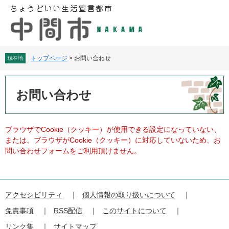
ペ
メ
ー
ニ
ジ
ュ
の
ー
先
を
頭
飛
トップページ
>
お問い合わせ
現在地
で
ば
す
し
本
。
て
文
お問い合わせ
本
文
へ
ブラウザでCookie（クッキー）が使用できる設定になっていない、
または、ブラウザがCookie（クッキー）に対応していないため、お
問い合わせフォームをご利用頂けません。
アクセシビリティ
個人情報の取り扱いについて
免責事項
RSS配信
このサイトについて
リンク集
サイトマップ