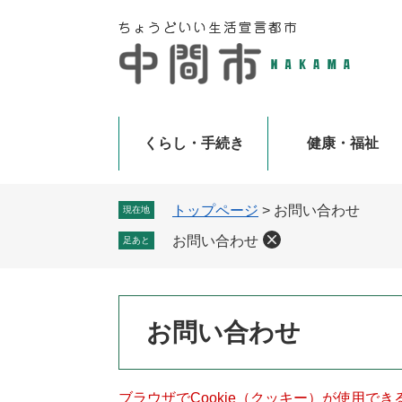
ペ
メ
ー
ニ
ジ
ュ
の
ー
先
を
頭
飛
で
ば
くらし・手続き
健康・福祉
す
し
。
て
本
トップページ
>
お問い合わせ
現在地
文
お問い合わせ
足あと
へ
本
お問い合わせ
文
ブラウザでCookie（クッキー）が使用で