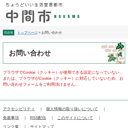
ペ
メ
ー
ニ
ジ
ュ
の
ー
先
を
頭
飛
トップページ
>
お問い合わせ
現在地
で
ば
す
し
本
。
て
文
お問い合わせ
本
文
へ
ブラウザでCookie（クッキー）が使用できる設定になっていない、
または、ブラウザがCookie（クッキー）に対応していないため、お
問い合わせフォームをご利用頂けません。
アクセシビリティ
個人情報の取り扱いについて
免責事項
RSS配信
このサイトについて
リンク集
サイトマップ