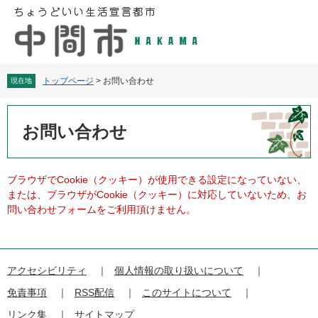
ペ
メ
ー
ニ
ジ
ュ
の
ー
先
を
頭
飛
トップページ
>
お問い合わせ
現在地
で
ば
す
し
本
。
て
文
お問い合わせ
本
文
へ
ブラウザでCookie（クッキー）が使用できる設定になっていない、
または、ブラウザがCookie（クッキー）に対応していないため、お
問い合わせフォームをご利用頂けません。
アクセシビリティ
個人情報の取り扱いについて
免責事項
RSS配信
このサイトについて
リンク集
サイトマップ