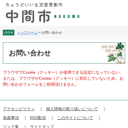
ペ
メ
ー
ニ
ジ
ュ
の
ー
先
を
頭
飛
トップページ
>
お問い合わせ
現在地
で
ば
す
し
本
。
て
文
お問い合わせ
本
文
へ
ブラウザでCookie（クッキー）が使用できる設定になっていない、
または、ブラウザがCookie（クッキー）に対応していないため、お
問い合わせフォームをご利用頂けません。
アクセシビリティ
個人情報の取り扱いについて
免責事項
RSS配信
このサイトについて
リンク集
サイトマップ