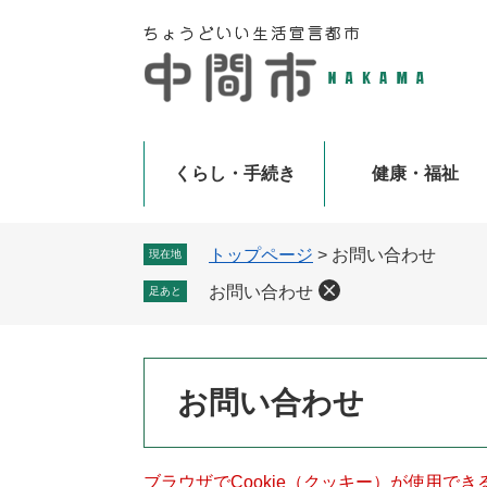
ペ
メ
ー
ニ
ジ
ュ
の
ー
先
を
頭
飛
で
ば
くらし・手続き
健康・福祉
す
し
。
て
本
トップページ
>
お問い合わせ
現在地
文
お問い合わせ
足あと
へ
本
お問い合わせ
文
ブラウザでCookie（クッキー）が使用で