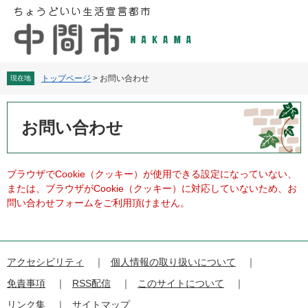
ペ
メ
ー
ニ
ジ
ュ
の
ー
先
を
頭
飛
トップページ
>
お問い合わせ
現在地
で
ば
す
し
本
。
て
文
お問い合わせ
本
文
へ
ブラウザでCookie（クッキー）が使用できる設定になっていない、
または、ブラウザがCookie（クッキー）に対応していないため、お
問い合わせフォームをご利用頂けません。
アクセシビリティ
個人情報の取り扱いについて
免責事項
RSS配信
このサイトについて
リンク集
サイトマップ