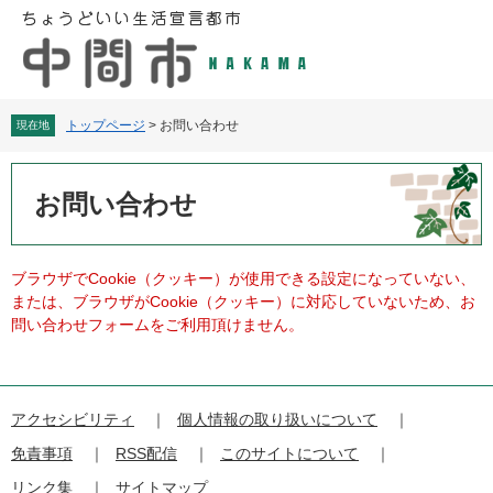
ペ
メ
ー
ニ
ジ
ュ
の
ー
先
を
頭
飛
トップページ
>
お問い合わせ
現在地
で
ば
す
し
本
。
て
文
お問い合わせ
本
文
へ
ブラウザでCookie（クッキー）が使用できる設定になっていない、
または、ブラウザがCookie（クッキー）に対応していないため、お
問い合わせフォームをご利用頂けません。
アクセシビリティ
個人情報の取り扱いについて
免責事項
RSS配信
このサイトについて
リンク集
サイトマップ