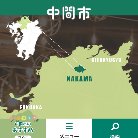
お
メ
検