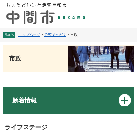
ペ
メ
ー
ニ
ジ
ュ
の
ー
先
を
頭
飛
トップページ
>
分類でさがす
>
市政
現在地
で
ば
す
し
本
。
て
文
市政
本
文
へ
新着情報
ライフステージ