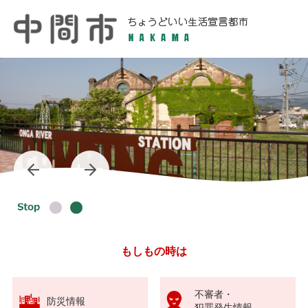
ペ
メ
ー
ニ
ジ
ュ
の
ー
先
を
頭
飛
で
ば
す
し
。
て
本
文
へ
本
もしもの時は
文
不審者・
防災情報
犯罪発生情報