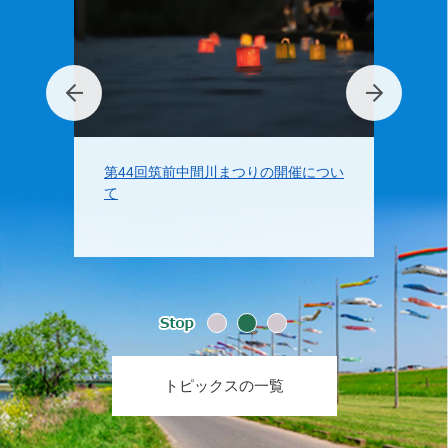
休館し
第44回筑前中間川まつりの開催につい
個人版
て
トピックスの一覧