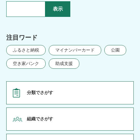
カ
ス
タ
ム
検
索
注目ワード
ふるさと納税
マイナンバーカード
公園
空き家バンク
助成支援
分類でさがす
組織でさがす