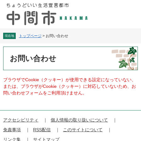
ペ
メ
ー
ニ
ジ
ュ
の
ー
先
を
頭
飛
トップページ
>
お問い合わせ
現在地
で
ば
す
し
本
。
て
文
お問い合わせ
本
文
へ
ブラウザでCookie（クッキー）が使用できる設定になっていない、
または、ブラウザがCookie（クッキー）に対応していないため、お
問い合わせフォームをご利用頂けません。
アクセシビリティ
個人情報の取り扱いについて
免責事項
RSS配信
このサイトについて
リンク集
サイトマップ