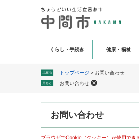
ペ
メ
ー
ニ
ジ
ュ
の
ー
先
を
頭
飛
で
ば
くらし・手続き
健康・福祉
す
し
。
て
本
トップページ
>
お問い合わせ
現在地
文
お問い合わせ
足あと
へ
本
お問い合わせ
文
ブラウザでCookie（クッキー）が使用で