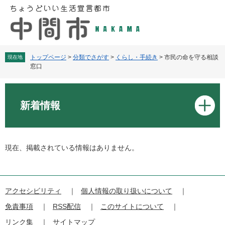
ペ
メ
ー
ニ
ジ
ュ
の
ー
先
を
頭
飛
トップページ
>
分類でさがす
>
くらし・手続き
>
市民の命を守る相談
現在地
窓口
で
ば
す
し
本
。
て
文
本
新着情報
文
へ
現在、掲載されている情報はありません。
アクセシビリティ
個人情報の取り扱いについて
免責事項
RSS配信
このサイトについて
リンク集
サイトマップ