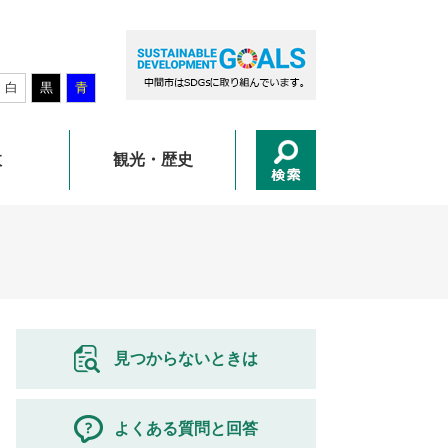
白
黒
青
政
観光・歴史
見つからないときは
よくある質問と回答