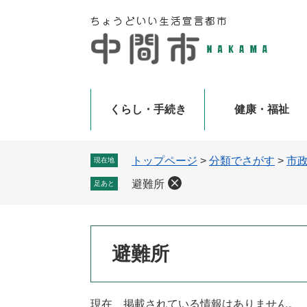
ペ
メ
ー
ニ
ジ
ュ
の
ー
先
を
頭
飛
で
ば
くらし・手続き
健康・福祉
す
し
。
て
本
トップページ
>
分類でさがす
>
市
現在地
文
避難所
足あと
へ
本
避難所
文
現在、掲載されている情報はありません。