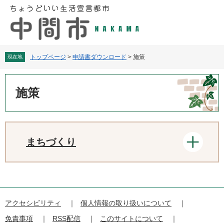
ペ
メ
ー
ニ
ジ
ュ
の
ー
先
を
頭
飛
トップページ
>
申請書ダウンロード
>
施策
現在地
で
ば
す
し
本
。
て
文
施策
本
文
へ
まちづくり
アクセシビリティ
個人情報の取り扱いについて
免責事項
RSS配信
このサイトについて