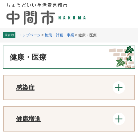
ペ
メ
ー
ニ
ジ
ュ
の
ー
先
を
頭
飛
トップページ
>
施策・計画・事業
>
健康・医療
現在地
で
ば
す
し
本
。
て
文
健康・医療
本
文
へ
感染症
健康増進