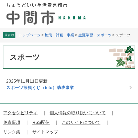
ペ
メ
ー
ニ
ジ
ュ
の
ー
先
を
頭
飛
トップページ
>
施策・計画・事業
>
生涯学習・スポーツ
>
スポーツ
現在地
で
ば
す
し
本
。
て
文
スポーツ
本
文
へ
2025年11月11日更新
スポーツ振興くじ（toto）助成事業
アクセシビリティ
個人情報の取り扱いについて
免責事項
RSS配信
このサイトについて
リンク集
サイトマップ