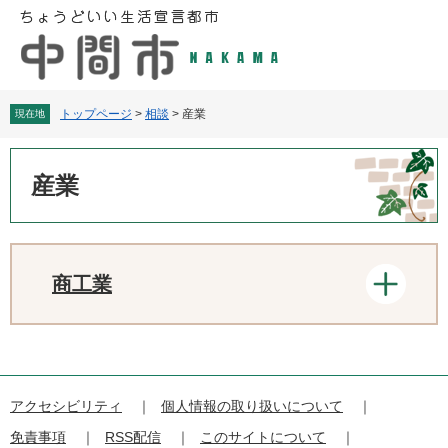
ペ
メ
ー
ニ
ジ
ュ
の
ー
先
を
頭
飛
トップページ
>
相談
>
産業
現在地
で
ば
す
し
本
。
て
文
産業
本
文
へ
商工業
アクセシビリティ
個人情報の取り扱いについて
免責事項
RSS配信
このサイトについて