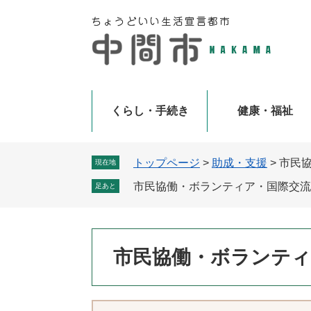
ペ
メ
ー
ニ
ジ
ュ
の
ー
先
を
頭
飛
で
ば
くらし・手続き
健康・福祉
す
し
。
て
本
トップページ
>
助成・支援
>
市民
現在地
文
市民協働・ボランティア・国際交流
足あと
へ
本
市民協働・ボランティ
文