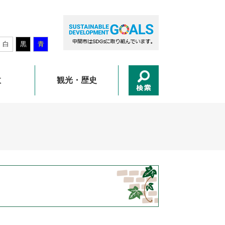
白
黒
青
政
観光・歴史