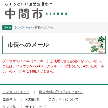
ペ
メ
ー
ニ
ジ
ュ
の
ー
先
を
頭
飛
トップページ
>
市長へのメール
現在地
で
ば
す
し
本
。
て
文
市長へのメール
本
文
へ
ブラウザでCookie（クッキー）が使用できる設定になっていない、
または、ブラウザがCookie（クッキー）に対応していないため、市
長へのメールをご利用頂けません。
アクセシビリティ
個人情報の取り扱いについて
免責事項
RSS配信
このサイトについて
リンク集
サイトマップ