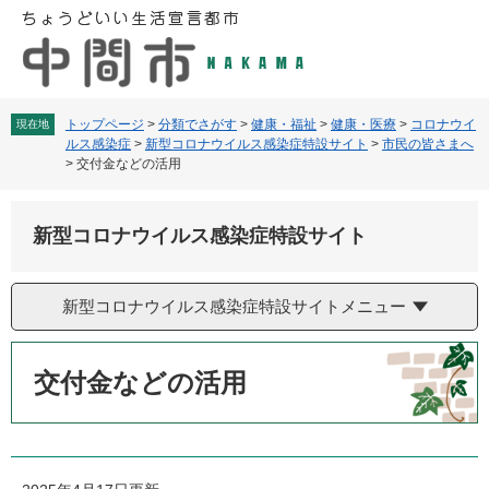
ペ
メ
ー
ニ
ジ
ュ
の
ー
先
を
頭
飛
トップページ
>
分類でさがす
>
健康・福祉
>
健康・医療
>
コロナウイ
現在地
ルス感染症
>
新型コロナウイルス感染症特設サイト
>
市民の皆さまへ
で
ば
>
交付金などの活用
す
し
。
て
本
新型コロナウイルス感染症特設サイト
文
へ
新型コロナウイルス感染症特設サイトメニュー
本
文
交付金などの活用