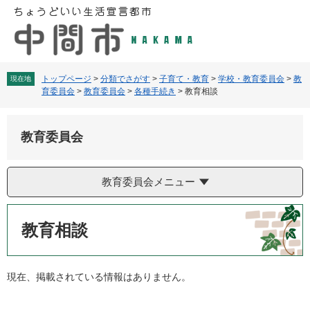
ペ
メ
ー
ニ
ジ
ュ
の
ー
先
を
頭
飛
トップページ
>
分類でさがす
>
子育て・教育
>
学校・教育委員会
>
教
現在地
育委員会
>
教育委員会
>
各種手続き
>
教育相談
で
ば
す
し
。
て
教育委員会
本
文
へ
教育委員会メニュー
本
文
教育相談
現在、掲載されている情報はありません。