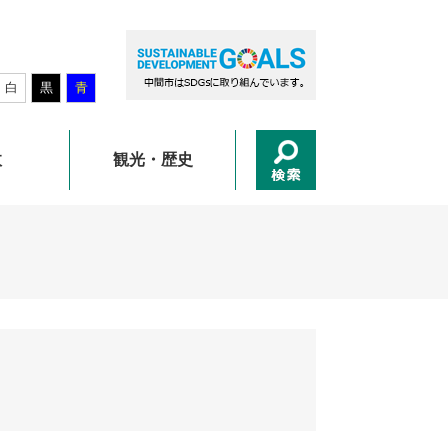
白
黒
青
政
観光・歴史