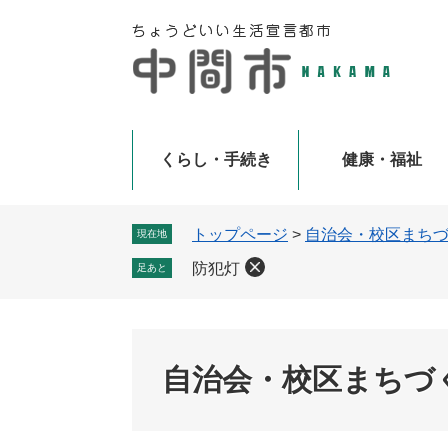
ペ
メ
ー
ニ
ジ
ュ
の
ー
先
を
頭
飛
で
ば
くらし・手続き
健康・福祉
す
し
。
て
本
トップページ
>
自治会・校区まち
現在地
文
防犯灯
足あと
へ
自治会・校区まちづ