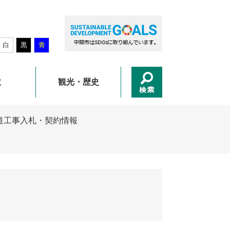
白
黒
青
政
観光・歴史
道工事入札・契約情報