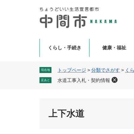
ペ
メ
ー
ニ
ジ
ュ
の
ー
先
を
頭
飛
で
ば
くらし・手続き
健康・福祉
す
し
。
て
本
トップページ
>
分類でさがす
>
く
現在地
文
水道工事入札・契約情報
足あと
へ
上下水道