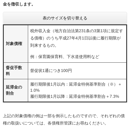
金を徴収します。
表のサイズを切り替える
税外収入金（地方自治法第231条の3第1項に規定す
る債権）のうち平成27年4月1日以後に履行期限が
対象債権
到来するもの。
例：保育園保育料、下水道使用料など
督促手数
督促状1通につき100円
料
履行期限後1月以内：延滞金特例基準割合（※）＋
延滞金の
1.0%
割合
履行期限後1月以降：延滞金特例基準割合＋7.3%
上記の対象債権の例は一部を例示したものですので、それぞれの債
権の取扱いについては、各債権所管課にお尋ねください。