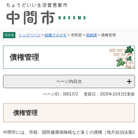
ペ
メ
ー
ニ
ジ
ュ
の
ー
先
を
頭
飛
トップページ
>
組織でさがす
>
市民部
>
収納課
>
債権管理
現在地
で
ば
す
し
本
。
て
文
債権管理
本
文
へ
ページ内目次
ページID：0001372
更新日：2025年10月2日更新
債権管理
中間市には、市税、国民健康保険税など多くの債権（地方自治法第2