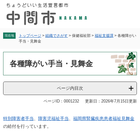
ペ
メ
ー
ニ
ジ
ュ
の
ー
先
を
頭
飛
トップページ
>
組織でさがす
>
保健福祉部
>
福祉支援課
>
各種障がい
現在地
手当・見舞金
で
ば
す
し
本
。
て
文
各種障がい手当・見舞金
本
文
へ
ページ内目次
ページID：0001232
更新日：2026年7月15日更新
特別障害者手当
、
障害児福祉手当
、
福岡県腎臓疾患患者福祉見舞金
の給付を行っています。