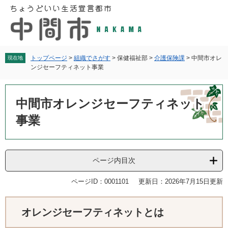
ペ
メ
ー
ニ
ジ
ュ
の
ー
先
を
頭
飛
トップページ
>
組織でさがす
>
保健福祉部
>
介護保険課
>
中間市オレ
現在地
ンジセーフティネット事業
で
ば
す
し
本
。
て
文
中間市オレンジセーフティネット
本
文
事業
へ
ページ内目次
ページID：0001101
更新日：2026年7月15日更新
オレンジセーフティネットとは