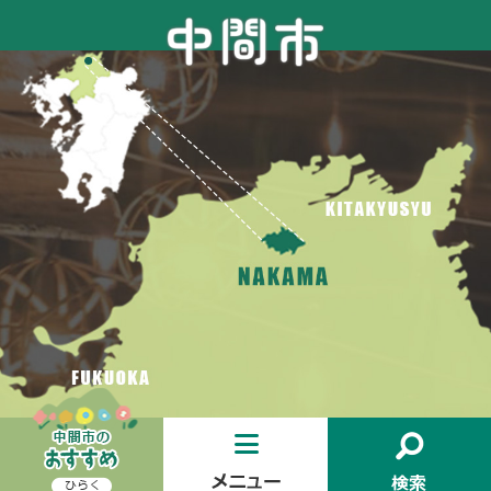
お
メ
検