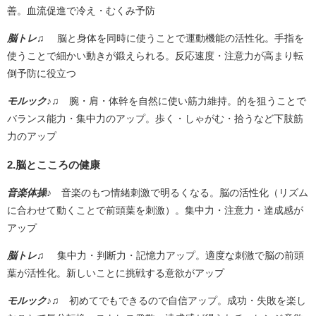
善。血流促進で冷え・むくみ予防
脳トレ♫
脳と身体を同時に使うことで運動機能の活性化。手指を
使うことで細かい動きが鍛えられる。反応速度・注意力が高まり転
倒予防に役立つ
モルック♪♫
腕・肩・体幹を自然に使い筋力維持。的を狙うことで
バランス能力・集中力のアップ。歩く・しゃがむ・拾うなど下肢筋
力のアップ
2.脳とこころの健康
音楽体操♪
音楽のもつ情緒刺激で明るくなる。脳の活性化（リズム
に合わせて動くことで前頭葉を刺激）。集中力・注意力・達成感が
アップ
脳トレ♫
集中力・判断力・記憶力アップ。適度な刺激で脳の前頭
葉が活性化。新しいことに挑戦する意欲がアップ
モルック♪♫
初めてでもできるので自信アップ。成功・失敗を楽し