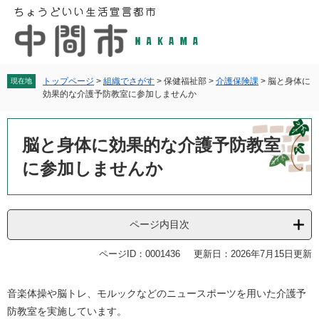
ペ
メ
ー
ニ
ジ
ュ
の
ー
先
を
頭
飛
トップページ
>
組織でさがす
>
保健福祉部
>
介護保険課
>
脳と身体に
現在地
効果的な介護予防教室に参加しませんか
で
ば
す
し
本
。
て
文
脳と身体に効果的な介護予防教室
本
文
に参加しませんか
へ
ページ内目次
ページID：0001436
更新日：2026年7月15日更新
音楽体操や脳トレ、モルックなどのニュースポーツを用いた介護予
防教室を実施しています。