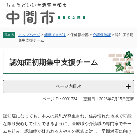
ペ
メ
ー
ニ
ジ
ュ
の
ー
先
を
頭
飛
トップページ
>
組織でさがす
>
保健福祉部
>
介護保険課
>
認知症初期
現在地
集中支援チーム
で
ば
す
し
本
。
て
文
認知症初期集中支援チーム
本
文
へ
ページ内目次
ページID：0001734
更新日：2026年7月15日更新
認知症になっても、本人の意思が尊重され、住み慣れた地域で可能
な限り安心して生活できるように、医療職や介護職の専門家でチー
ムを組み、認知症が疑われる人やその家族に対し、早期対応に向け