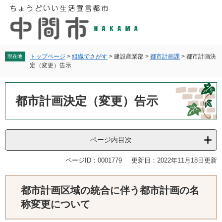
ペ
メ
ー
ニ
ジ
ュ
の
ー
先
を
頭
飛
トップページ
>
組織でさがす
>
建設産業部
>
都市計画課
>
都市計画決
現在地
定（変更）告示
で
ば
す
し
本
。
て
文
都市計画決定（変更）告示
本
文
へ
ページ内目次
ページID：0001779
更新日：2022年11月18日更新
都市計画区域の統合に伴う都市計画の名
称変更について