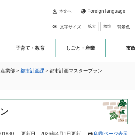
Foreign language
本文へ
拡大
標準
文字サイズ
背景色
子育て・教育
しごと・産業
市
設産業部
>
都市計画課
>
都市計画マスタープラン
ラン
01830
更新日：2026年4月1日更新
印刷ページ表示