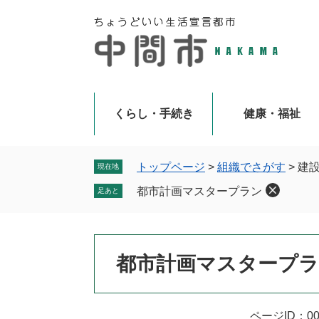
ペ
メ
ー
ニ
ジ
ュ
の
ー
先
を
頭
飛
で
ば
くらし・手続き
健康・福祉
す
し
。
て
本
トップページ
>
組織でさがす
>
建
現在地
文
都市計画マスタープラン
足あと
へ
本
都市計画マスタープ
文
ページID：00