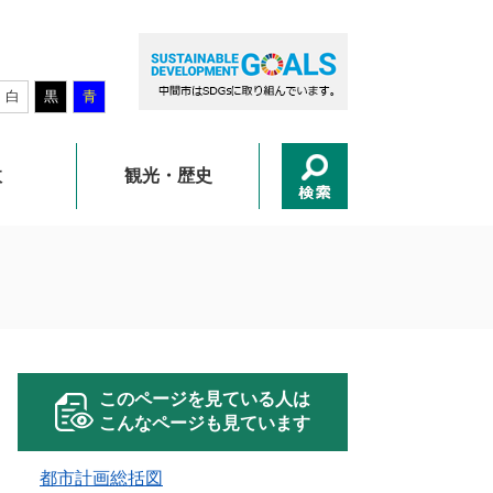
白
黒
青
政
観光・歴史
このページを見ている人は
こんなページも見ています
都市計画総括図